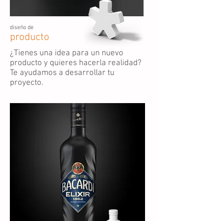
diseño de
producto
¿Tienes una idea para un nuevo
producto y quieres hacerla realidad?
Te ayudamos a desarrollar tu
proyecto.