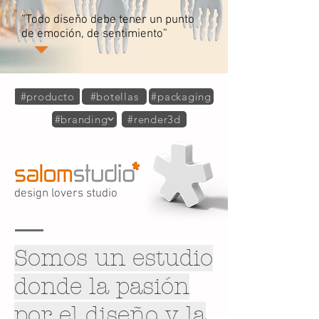
“Todo diseño debe tener un punto
de emoción, de sentimiento”
#producto
#botellas
#packaging
#branding
#render3d
design lovers studio
Somos un estudio
donde la pasión
por el diseño y la